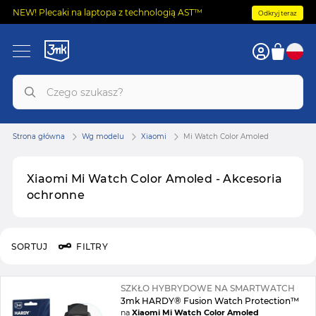
NEW! Plecaki na laptopa z technologią AST™
Odkryj teraz
Strona główna
Wg modelu
Xiaomi
Mi Watch Color Amoled
Xiaomi Mi Watch Color Amoled - Akcesoria
ochronne
SORTUJ
FILTRY
SZKŁO HYBRYDOWE NA SMARTWATCH
3mk HARDY® Fusion Watch Protection™
na
Xiaomi Mi Watch Color Amoled