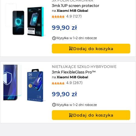
3X FOLIA OCHRONNA
3mk 1UP screen protector
na
Xiaomi Mi8 Global
4.9 (127)
99,90 zł
Wysyłka w 1–2 dni robocze
Dodaj do koszyka
NIETŁUKĄCE SZKŁO HYBRYDOWE
3mk FlexibleGlass Pro™
na
Xiaomi Mi8 Global
4.9 (267)
99,90 zł
Wysyłka w 1–2 dni robocze
Dodaj do koszyka