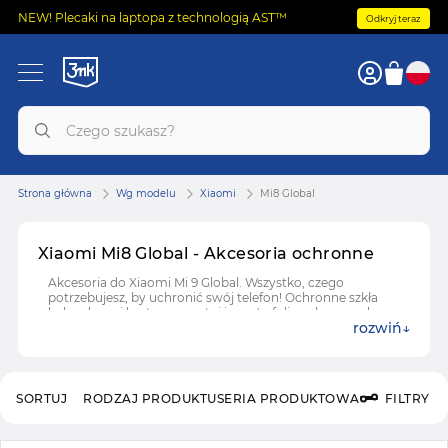
NEW! Plecaki na laptopa z technologią AST™
Odkryj teraz
Strona główna
Wg modelu
Xiaomi
Mi8 Global
Xiaomi Mi8 Global - Akcesoria ochronne
Akcesoria do Xiaomi Mi 9 Global. Wszystko, czego
potrzebujesz, by uchronić swój telefon! Ochronne szkła
hybrydowe i hartowane, etui i case'y, folie ochronne do
rozwiń
Xiaomi Mi 9 Global.
SORTUJ
RODZAJ PRODUKTU
SERIA PRODUKTOWA
FILTRY