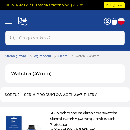
NEW! Plecaki na laptopa z technologią AST™
Odkryj teraz
Strona główna
Wg modelu
Xiaomi
Watch 5 (47mm)
Watch 5 (47mm)
SORTUJ
SERIA PRODUKTOWA
CENA
FILTRY
Szkło ochronne na ekran smartwatcha
Xiaomi Watch 5 (47mm) - 3mk Watch
Protection
na
Xiaomi Watch 5 (47mm)