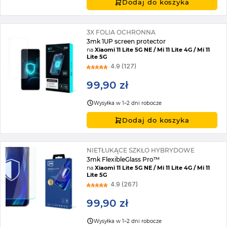
Dodaj do koszyka
3X FOLIA OCHRONNA
3mk 1UP screen protector
na
Xiaomi 11 Lite 5G NE / Mi 11 Lite 4G / Mi 11
Lite 5G
4.9 (127)
99,90 zł
Wysyłka w 1–2 dni robocze
Dodaj do koszyka
NIETŁUKĄCE SZKŁO HYBRYDOWE
3mk FlexibleGlass Pro™
na
Xiaomi 11 Lite 5G NE / Mi 11 Lite 4G / Mi 11
Lite 5G
4.9 (267)
99,90 zł
Wysyłka w 1–2 dni robocze