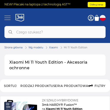
NEW! Plecaki na laptopa z technologią AST™
Odkryj teraz
Strona główna
Wg modelu
Xiaomi
Mi 11 Youth Edition
Xiaomi Mi 11 Youth Edition - Akcesoria
ochronne
SORTUJ
RODZAJ PRODUKTU
SERIA PRODUKTOWA
FILTRY
2X SZKŁO HYBRYDOWE
3mk HARDY® Fusion™
na
Xiaomi Mi 11 Youth Edition