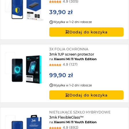
4.9 (305)
39,90 zł
Wysyłka w 1–2 dni robocze
Dodaj do koszyka
3X FOLIA OCHRONNA
3mk 1UP screen protector
na
Xiaomi Mi 11 Youth Edition
4.9 (127)
99,90 zł
Wysyłka w 1–2 dni robocze
Dodaj do koszyka
NIETŁUKĄCE SZKŁO HYBRYDOWE
3mk FlexibleGlass™
na
Xiaomi Mi 11 Youth Edition
4.9 (892)