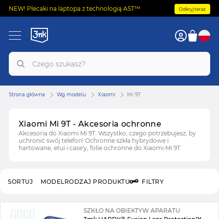
NEW! Plecaki na laptopa z technologią AST™
Odkryj teraz
Strona główna
Wg modelu
Xiaomi
Mi 9T
Xiaomi Mi 9T - Akcesoria ochronne
Akcesoria do Xiaomi Mi 9T. Wszystko, czego potrzebujesz, by
uchronić swój telefon! Ochronne szkła hybrydowe i
hartowane, etui i case'y, folie ochronne do Xiaomi Mi 9T.
SORTUJ
MODEL
RODZAJ PRODUKTU
FILTRY
SZKŁO NA OBIEKTYW APARATU