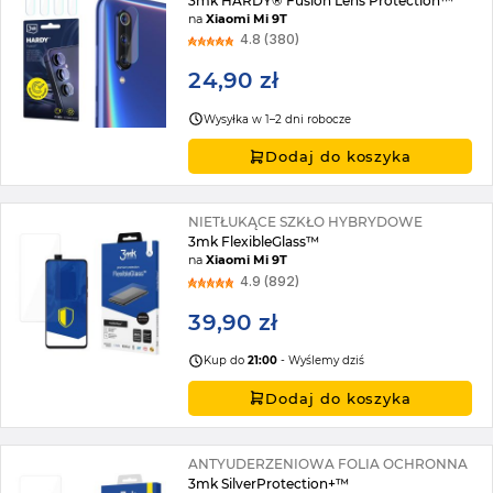
3mk HARDY® Fusion Lens Protection™
na
Xiaomi Mi 9T
4.8 (380)
24,90 zł
Wysyłka w 1–2 dni robocze
Dodaj do koszyka
NIETŁUKĄCE SZKŁO HYBRYDOWE
3mk FlexibleGlass™
na
Xiaomi Mi 9T
4.9 (892)
39,90 zł
Kup do
21:00
- Wyślemy dziś
Dodaj do koszyka
ANTYUDERZENIOWA FOLIA OCHRONNA
3mk SilverProtection+™