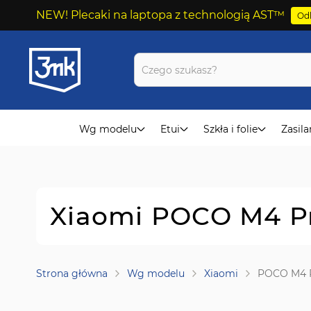
NEW! Plecaki na laptopa z technologią AST™
Odk
Przejdź
do
treści
Wg modelu
Etui
Szkła i folie
Zasila
Xiaomi POCO M4 Pr
Strona główna
Wg modelu
Xiaomi
POCO M4 