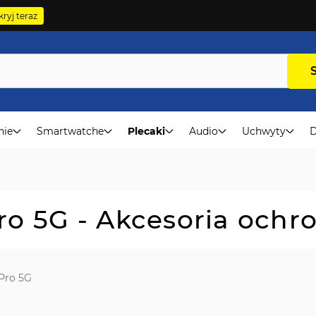
ryj teraz
nie
Smartwatche
Plecaki
Audio
Uchwyty
D
o 5G - Akcesoria ochr
Pro 5G