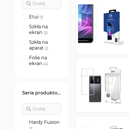
Etui
produkt
1
Szkła na
ekran
produkty
3
Szkła na
aparat
produkt
1
Folie na
ekran
produkty
4
Seria produktowa
Hardy Fusion
produkt
1