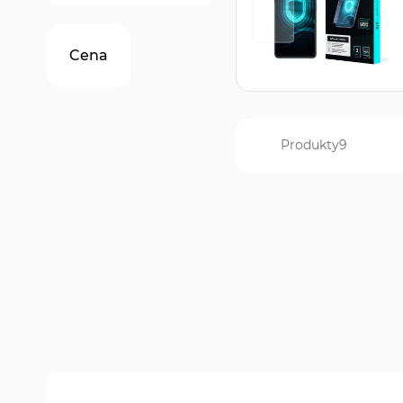
produkt
1
Cena
Produkty
9