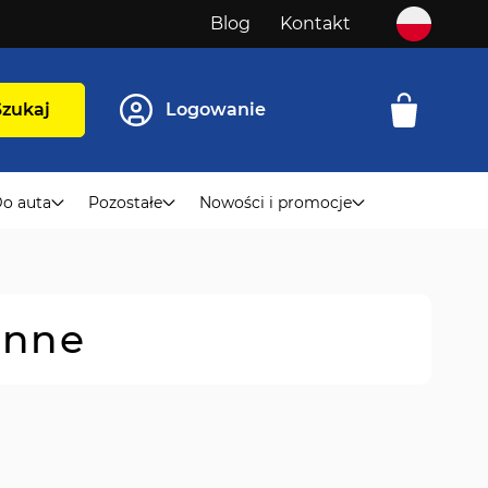
Blog
Kontakt
Szukaj
Logowanie
o auta
Pozostałe
Nowości i promocje
onne