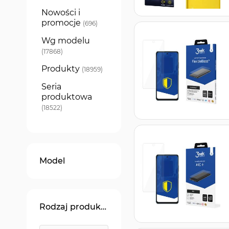
Nowości i
promocje
produkty
696
Wg modelu
produkty
17868
Produkty
produkty
18959
Seria
produktowa
produkty
18522
Model
Rodzaj produktu