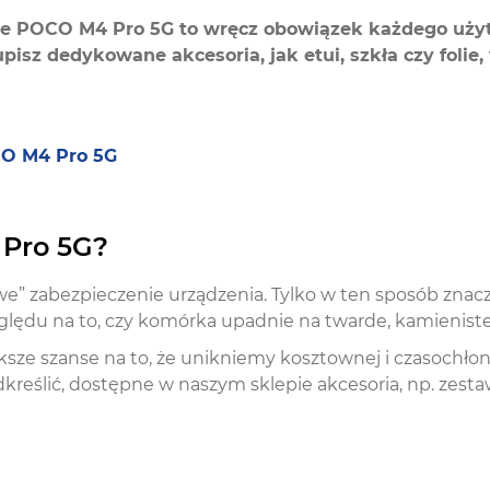
e POCO M4 Pro 5G to wręcz obowiązek każdego użyt
upisz dedykowane akcesoria, jak etui, szkła czy foli
OCO M4 Pro 5G
 Pro 5G?
e” zabezpieczenie urządzenia. Tylko w ten sposób znac
ględu na to, czy komórka upadnie na twarde, kamieniste
ksze szanse na to, że unikniemy kosztownej i czasochłon
kreślić, dostępne w naszym sklepie akcesoria, np. zestaw 