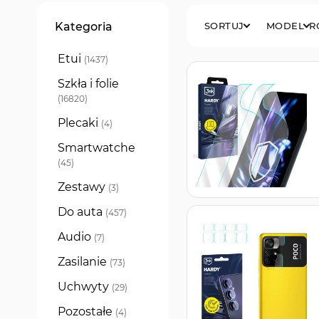
Filtry
Kategoria
SORTUJ
MODEL
R
Etui
produkty
1437
Szkła i folie
produkty
16820
Plecaki
produkty
4
Smartwatche
produkty
45
Zestawy
produkty
3
Do auta
produkty
457
Audio
produkty
7
Zasilanie
produkty
73
Uchwyty
produkty
29
Pozostałe
produkty
4