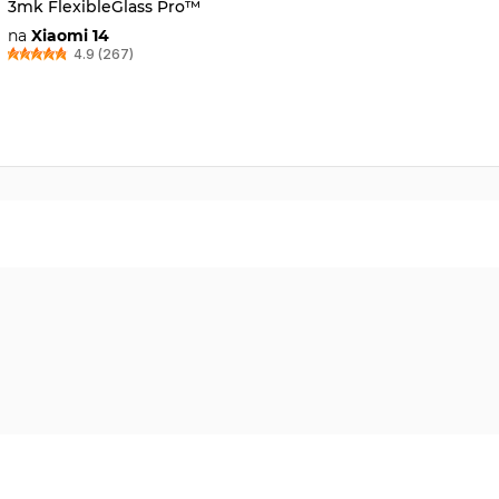
3mk FlexibleGlass Pro™
na
Xiaomi 14
4.9 (267)