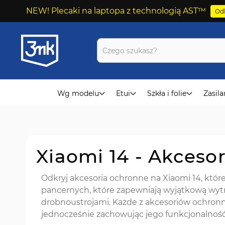
NEW! Plecaki na laptopa z technologią AST™
Odk
Przejdź
do
treści
Wg modelu
Etui
Szkła i folie
Zasila
Xiaomi 14 - Akceso
Odkryj akcesoria ochronne na Xiaomi 14, które
pancernych, które zapewniają wyjątkową wytrz
drobnoustrojami. Każde z akcesoriów ochronn
jednocześnie zachowując jego funkcjonalność 