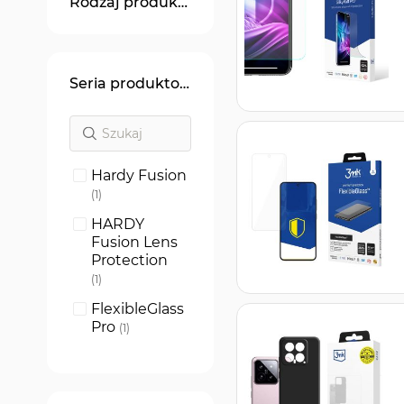
Rodzaj produktu
Seria produktowa
Hardy Fusion
produkt
1
HARDY
Fusion Lens
Protection
produkt
1
FlexibleGlass
Pro
produkt
1
FlexibleGlass
produkt
1