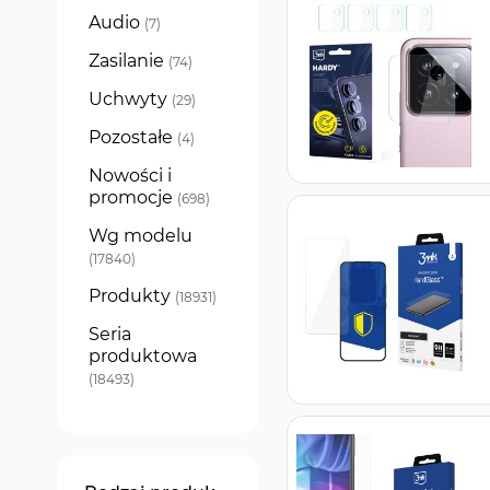
Audio
produkty
7
Zasilanie
produkty
74
Uchwyty
produkty
29
Pozostałe
produkty
4
Nowości i
promocje
produkty
698
Wg modelu
produkty
17840
Produkty
produkty
18931
Seria
produktowa
produkty
18493