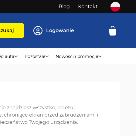
Blog
Kontakt
Szukaj
Logowanie
o auta
Pozostałe
Nowości i promocje
ie znajdziesz wszystko, od etui
, chroniące ekran przed zabrudzeniami i
pieczeństwo Twojego urządzenia,