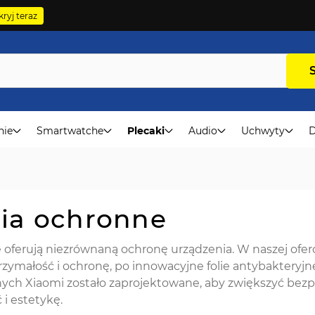
ryj teraz
nie
Smartwatche
Plecaki
Audio
Uchwyty
D
ria ochronne
 oferują niezrównaną ochronę urządzenia. W naszej oferc
ymałość i ochronę, po innowacyjne folie antybakteryjne
ych Xiaomi zostało zaprojektowane, aby zwiększyć bez
i estetykę.