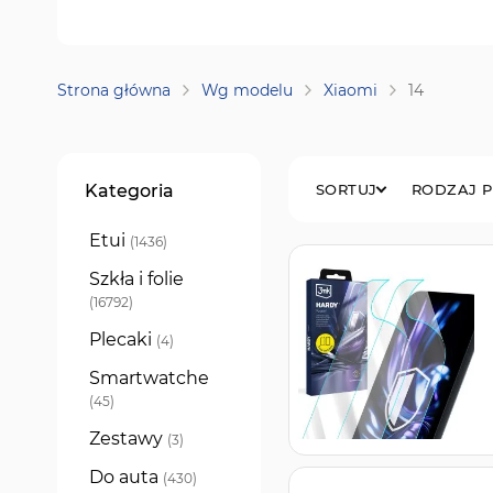
Strona główna
Wg modelu
Xiaomi
14
Filtry
Kategoria
SORTUJ
RODZAJ 
Etui
produkty
1436
Szkła i folie
produkty
16792
Plecaki
produkty
4
Smartwatche
produkty
45
Zestawy
produkty
3
Do auta
produkty
430