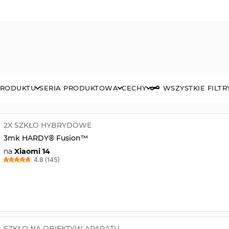
PRODUKTU
SERIA PRODUKTOWA
CECHY
WSZYSTKIE FILTR
2X SZKŁO HYBRYDOWE
3mk HARDY® Fusion™
na
Xiaomi 14
4.8 (145)
SZKŁO NA OBIEKTYW APARATU