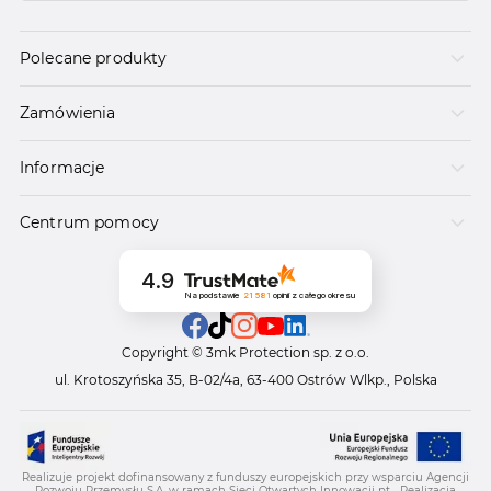
Polecane produkty
Zamówienia
Informacje
Centrum pomocy
4.9
Na podstawie
21 581
opinii
z całego okresu
Copyright © 3mk Protection sp. z o.o.
ul. Krotoszyńska 35, B-02/4a, 63-400 Ostrów Wlkp., Polska
Realizuje projekt dofinansowany z funduszy europejskich przy wsparciu Agencji
Rozwoju Przemysłu S.A. w ramach Sieci Otwartych Innowacji pt. „Realizacja