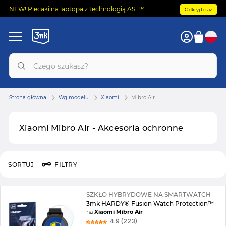
NEW! Plecaki na laptopa z technologią AST™
Odkryj teraz
Strona główna
Wg modelu
Xiaomi
Mibro Air
Xiaomi Mibro Air - Akcesoria ochronne
SORTUJ
FILTRY
SZKŁO HYBRYDOWE NA SMARTWATCH
3mk HARDY® Fusion Watch Protection™
na
Xiaomi Mibro Air
4.9 (223)