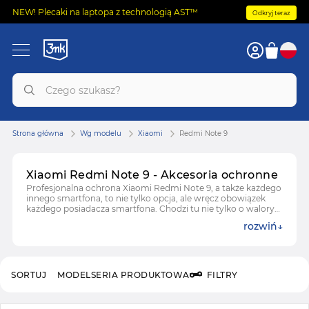
NEW! Plecaki na laptopa z technologią AST™
Odkryj teraz
Strona główna
Wg modelu
Xiaomi
Redmi Note 9
Xiaomi Redmi Note 9 - Akcesoria ochronne
Profesjonalna ochrona Xiaomi Redmi Note 9, a także każdego
innego smartfona, to nie tylko opcja, ale wręcz obowiązek
każdego posiadacza smartfona. Chodzi tu nie tylko o walory
estetyczne, ale i o realne oszczędności, jakie można w ten
rozwiń
sposób wygenerować. W jaki sposób?
SORTUJ
MODEL
SERIA PRODUKTOWA
FILTRY