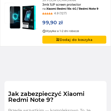
3X FOLIA OCHRONNA
3mk 1UP screen protector
na
Xiaomi Redmi 10x 4G / Redmi Note 9
4.9 (127)
99,90 zł
Wysyłka w 1–2 dni robocze
Dodaj do koszyka
Jak zabezpieczyć Xiaomi
Redmi Note 9?
Przede wszystkim — kompleksowo. To, że