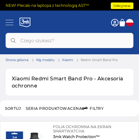
NEW! Plecaki na laptopa z technologią AST™
Odkryj teraz
Strona główna
Wg modelu
Xiaomi
Redmi Smart Band Pro
Xiaomi Redmi Smart Band Pro - Akcesoria
ochronne
SORTUJ
SERIA PRODUKTOWA
CENA
FILTRY
FOLIA OCHRONNA NA EKRAN
SMARTWATCHA
3mk Watch Protection™