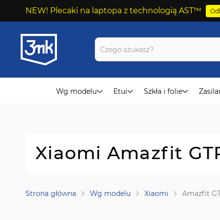
NEW! Plecaki na laptopa z technologią AST™
Odk
Przejdź
do
treści
Wg modelu
Etui
Szkła i folie
Zasila
Xiaomi Amazfit GT
Strona główna
Wg modelu
Xiaomi
Amazfit G