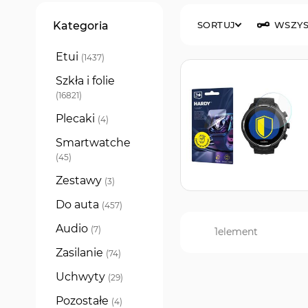
Filtry
Kategoria
SORTUJ
WSZYS
Etui
produkty
1437
Szkła i folie
produkty
16821
Plecaki
produkty
4
Smartwatche
produkty
45
Zestawy
produkty
3
Do auta
produkty
457
Audio
produkty
7
1
element
Zasilanie
produkty
74
Uchwyty
produkty
29
Pozostałe
produkty
4