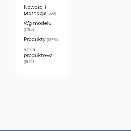
Nowości i
promocje
produkty
698
Wg modelu
produkty
17869
Produkty
produkty
18961
Seria
produktowa
produkty
18523