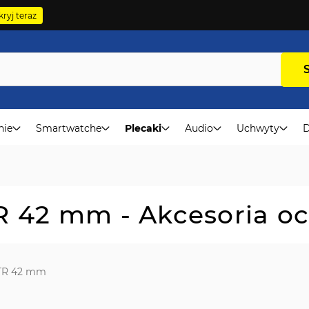
ryj teraz
nie
Smartwatche
Plecaki
Audio
Uchwyty
D
R 42 mm - Akcesoria o
TR 42 mm