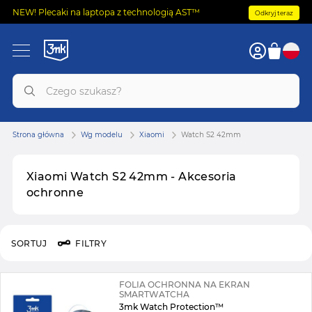
NEW! Plecaki na laptopa z technologią AST™
Odkryj teraz
Strona główna
Wg modelu
Xiaomi
Watch S2 42mm
Xiaomi Watch S2 42mm - Akcesoria
ochronne
SORTUJ
FILTRY
FOLIA OCHRONNA NA EKRAN
SMARTWATCHA
3mk Watch Protection™