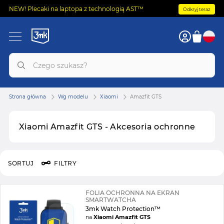
NEW! Plecaki na laptopa z technologią AST™
Odkryj teraz
Strona główna
Wg modelu
Xiaomi
Amazfit GTS
Xiaomi Amazfit GTS - Akcesoria ochronne
SORTUJ
FILTRY
FOLIA OCHRONNA NA EKRAN
SMARTWATCHA
3mk Watch Protection™
na
Xiaomi Amazfit GTS