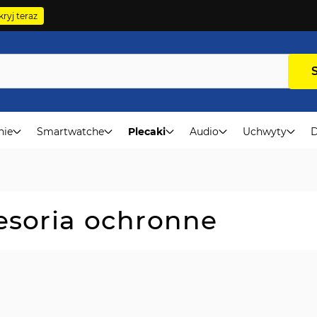
ryj teraz
nie
Smartwatche
Plecaki
Audio
Uchwyty
D
esoria ochronne