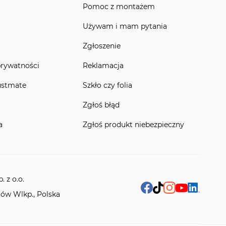
Pomoc z montażem
Używam i mam pytania
Zgłoszenie
prywatności
Reklamacja
ustmate
Szkło czy folia
Zgłoś błąd
a
Zgłoś produkt niebezpieczny
 z o.o.
rów Wlkp., Polska