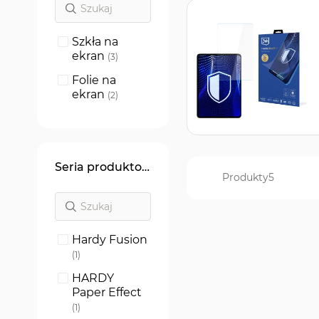
Szkła na
ekran
produkty
3
Folie na
ekran
produkty
2
Seria produktowa
Produkty
5
Hardy Fusion
produkt
1
HARDY
Paper Effect
produkt
1