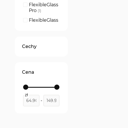
FlexibleGlass
Pro
produkt
1
FlexibleGlass
produkt
1
Paper
Feeling
produkt
1
Cechy
Cena
zł
-