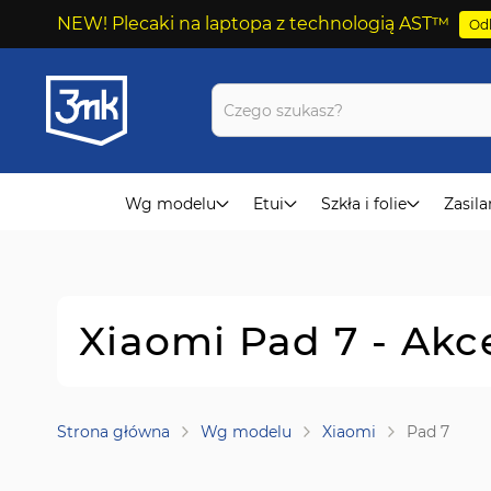
NEW! Plecaki na laptopa z technologią AST™
Odk
Przejdź
do
treści
Wg modelu
Etui
Szkła i folie
Zasila
Xiaomi Pad 7 - Akc
Strona główna
Wg modelu
Xiaomi
Pad 7