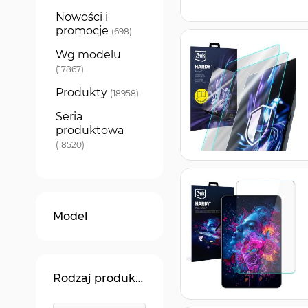
Nowości i
promocje
produkty
698
Wg modelu
produkty
17867
Produkty
produkty
18958
Seria
produktowa
produkty
18520
Model
Rodzaj produktu