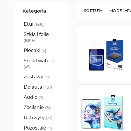
Filtry
Kategoria
SORTUJ
MODEL
R
Etui
produkty
1436
Szkła i folie
produkty
16819
Plecaki
produkty
4
Smartwatche
produkty
45
Zestawy
produkty
3
Do auta
produkty
457
Audio
produkty
7
Zasilanie
produkty
74
Uchwyty
produkty
29
Pozostałe
produkty
4