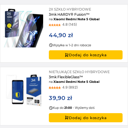
2X SZKŁO HYBRYDOWE
3mk HARDY® Fusion™
na
Xiaomi Redmi Note 5 Global
4.8 (145)
44,90 zł
Wysyłka w 1–2 dni robocze
Dodaj do koszyka
NIETŁUKĄCE SZKŁO HYBRYDOWE
3mk FlexibleGlass™
na
Xiaomi Redmi Note 5 Global
4.9 (892)
39,90 zł
Kup do
21:00
- Wyślemy dziś
Dodaj do koszyka