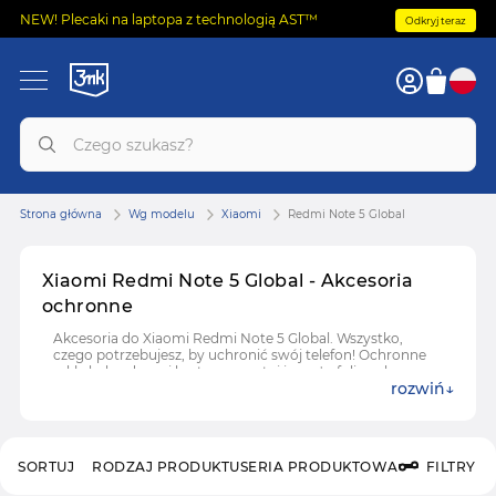
NEW! Plecaki na laptopa z technologią AST™
Odkryj teraz
Strona główna
Wg modelu
Xiaomi
Redmi Note 5 Global
Xiaomi Redmi Note 5 Global - Akcesoria
ochronne
Akcesoria do Xiaomi Redmi Note 5 Global. Wszystko,
czego potrzebujesz, by uchronić swój telefon! Ochronne
szkła hybrydowe i hartowane, etui i case'y, folie ochronne
rozwiń
do Xiaomi Redmi Note 5 Global.
SORTUJ
RODZAJ PRODUKTU
SERIA PRODUKTOWA
FILTRY