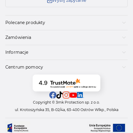
Wyślij zapytanie
Polecane produkty
Zamówienia
Informacje
Centrum pomocy
4.9
Na podstawie
21 577
opinii
z całego okresu
Copyright © 3mk Protection sp. z o.o.
ul. Krotoszyńska 35, B-02/4a, 63-400 Ostrów Wlkp., Polska