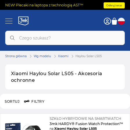
NEW! Plecaki na laptopa z technologią AST™
Odkryj teraz
Strona główna
Wg modelu
Xiaomi
Haylou Solar LS05
Xiaomi Haylou Solar LS05 - Akcesoria
ochronne
SORTUJ
FILTRY
SZKŁO HYBRYDOWE NA SMARTWATCH
3mk HARDY® Fusion Watch Protection™
na
Xiaomi Haylou Solar LS05