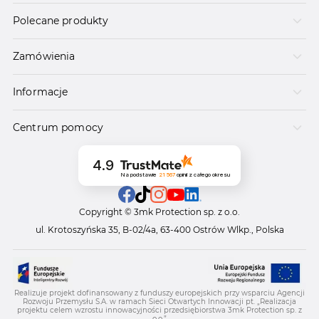
Polecane produkty
Zamówienia
Informacje
Centrum pomocy
4.9
Na podstawie
21 567
opinii
z całego okresu
Copyright © 3mk Protection sp. z o.o.
ul. Krotoszyńska 35, B-02/4a, 63-400 Ostrów Wlkp., Polska
Realizuje projekt dofinansowany z funduszy europejskich przy wsparciu Agencji
Rozwoju Przemysłu S.A. w ramach Sieci Otwartych Innowacji pt. „Realizacja
projektu celem wzrostu innowacyjności przedsiębiorstwa 3mk Protection sp. z
o.o.”