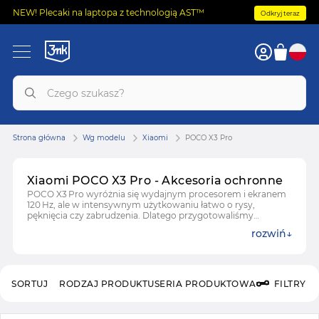
NEW! Plecaki na laptopa z technologią AST™
Odkryj teraz
Strona główna
Wg modelu
Xiaomi
POCO X3 Pro
Xiaomi POCO X3 Pro - Akcesoria ochronne
POCO X3 Pro wyróżnia się wydajnym procesorem i ekranem
120 Hz, ale w intensywnym użytkowaniu łatwo o rysy,
pęknięcia czy zabrudzenia. Dlatego przygotowaliśmy
akcesoria ochronne dopasowane wyłącznie na Xiaomi Poco
rozwiń
X3 Pro – od cienkich folii po szkła kompozytowe i osłony
aparatu. Każdy produkt wyprodukowano tak, aby nie
zasłaniał głośników, portu USB‑C ani czujników światła, dzięki
czemu smartfon zachowuje pełną funkcjonalność.
SORTUJ
RODZAJ PRODUKTU
SERIA PRODUKTOWA
FILTRY