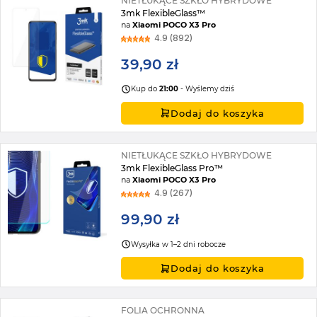
NIETŁUKĄCE SZKŁO HYBRYDOWE
3mk FlexibleGlass™
na
Xiaomi POCO X3 Pro
4.9 (892)
39,90 zł
Kup do
21:00
- Wyślemy dziś
Dodaj do koszyka
NIETŁUKĄCE SZKŁO HYBRYDOWE
3mk FlexibleGlass Pro™
na
Xiaomi POCO X3 Pro
4.9 (267)
99,90 zł
Wysyłka w 1–2 dni robocze
Dodaj do koszyka
FOLIA OCHRONNA