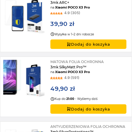
3mk ARC+
na
Xiaomi POCO X3 Pro
4.9 (305)
39,90 zł
Wysyłka w 1–2 dni robocze
Dodaj do koszyka
MATOWA FOLIA OCHRONNA
3mk SilkyMatt Pro™
na
Xiaomi POCO X3 Pro
4.9 (591)
49,90 zł
Kup do
21:00
- Wyślemy dziś
Dodaj do koszyka
ANTYUDERZENIOWA FOLIA OCHRONNA
3mk SilverProtection+™