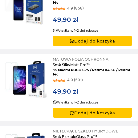
14c
4.9 (858)
49,90 zł
Wysyłka w 1–2 dni robocze
Dodaj do koszyka
MATOWA FOLIA OCHRONNA
3mk SilkyMatt Pro™
na
Xiaomi POCO C75 / Redmi A4 5G / Redmi
14c
4.9 (591)
49,90 zł
Wysyłka w 1–2 dni robocze
Dodaj do koszyka
NIETŁUKĄCE SZKŁO HYBRYDOWE
3mk FlexibleGlass Pro™