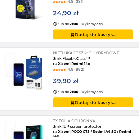
4.8 (381)
24,90 zł
Kup do
21:00
- Wyślemy dziś
Dodaj do koszyka
NIETŁUKĄCE SZKŁO HYBRYDOWE
3mk FlexibleGlass™
na
Xiaomi Redmi 14c
4.9 (892)
39,90 zł
Kup do
21:00
- Wyślemy dziś
Dodaj do koszyka
3X FOLIA OCHRONNA
3mk 1UP screen protector
na
Xiaomi POCO C75 / Redmi A4 5G / Redmi
14c