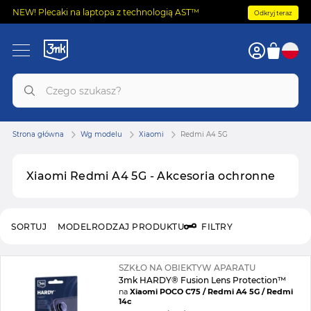
NEW! Plecaki na laptopa z technologią AST™
Odkryj teraz
Strona główna
Wg modelu
Xiaomi
Redmi A4 5G
Xiaomi Redmi A4 5G - Akcesoria ochronne
SORTUJ
MODEL
RODZAJ PRODUKTU
FILTRY
SZKŁO NA OBIEKTYW APARATU
3mk HARDY® Fusion Lens Protection™
na
Xiaomi POCO C75 / Redmi A4 5G / Redmi
14c