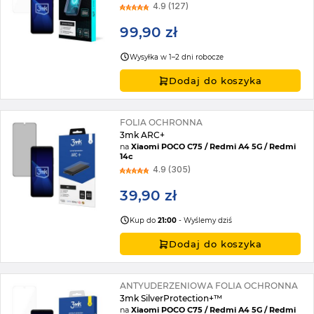
4.9 (127)
99,90 zł
Wysyłka w 1–2 dni robocze
Dodaj do koszyka
FOLIA OCHRONNA
3mk ARC+
na
Xiaomi POCO C75 / Redmi A4 5G / Redmi
14c
4.9 (305)
39,90 zł
Kup do
21:00
- Wyślemy dziś
Dodaj do koszyka
ANTYUDERZENIOWA FOLIA OCHRONNA
3mk SilverProtection+™
na
Xiaomi POCO C75 / Redmi A4 5G / Redmi