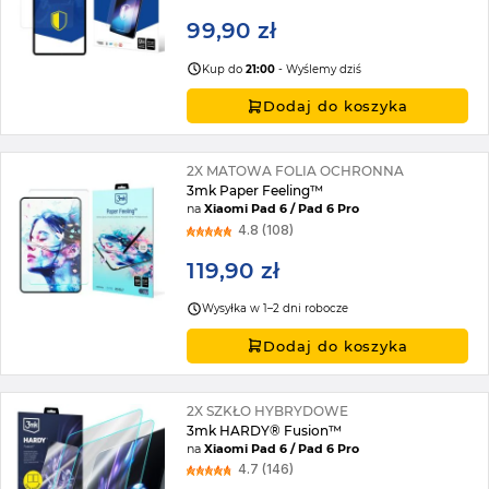
99,90 zł
Kup do
21:00
- Wyślemy dziś
Dodaj do koszyka
2X MATOWA FOLIA OCHRONNA
3mk Paper Feeling™
na
Xiaomi Pad 6 / Pad 6 Pro
4.8 (108)
119,90 zł
Wysyłka w 1–2 dni robocze
Dodaj do koszyka
2X SZKŁO HYBRYDOWE
3mk HARDY® Fusion™
na
Xiaomi Pad 6 / Pad 6 Pro
4.7 (146)