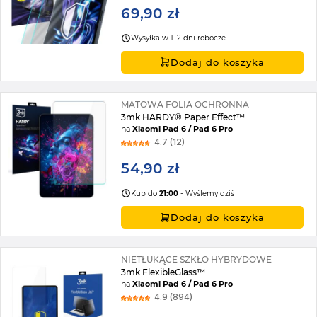
69,90 zł
Wysyłka w 1–2 dni robocze
Dodaj do koszyka
MATOWA FOLIA OCHRONNA
3mk HARDY® Paper Effect™
na
Xiaomi Pad 6 / Pad 6 Pro
4.7 (12)
54,90 zł
Kup do
21:00
- Wyślemy dziś
Dodaj do koszyka
NIETŁUKĄCE SZKŁO HYBRYDOWE
3mk FlexibleGlass™
na
Xiaomi Pad 6 / Pad 6 Pro
4.9 (894)