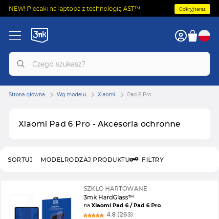
NEW! Plecaki na laptopa z technologią AST™
Odkryj teraz
Strona główna
Wg modelu
Xiaomi
Pad 6 Pro
Xiaomi Pad 6 Pro - Akcesoria ochronne
SORTUJ
MODEL
RODZAJ PRODUKTU
FILTRY
SZKŁO HARTOWANE
3mk HardGlass™
na
Xiaomi Pad 6 / Pad 6 Pro
4.8 (263)