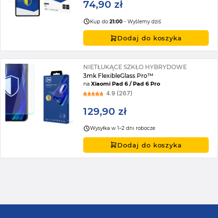
74,90 zł
Kup do
21:00
- Wyślemy dziś
Dodaj do koszyka
NIETŁUKĄCE SZKŁO HYBRYDOWE
3mk FlexibleGlass Pro™
na
Xiaomi Pad 6 / Pad 6 Pro
4.9 (267)
129,90 zł
Wysyłka w 1–2 dni robocze
Dodaj do koszyka