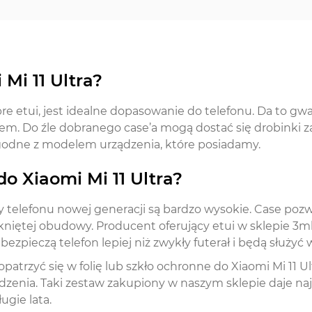
Mi 11 Ultra?
 etui, jest idealne dopasowanie do telefonu. Da to gwa
m. Do źle dobranego case’a mogą dostać się drobinki zan
 zgodne z modelem urządzenia, które posiadamy.
o Xiaomi Mi 11 Ultra?
telefonu nowej generacji są bardzo wysokie. Case pozwol
iętej obudowy. Producent oferujący etui w sklepie 3mk
zpieczą telefon lepiej niż zwykły futerał i będą służyć wi
rzyć się w folię lub szkło ochronne do Xiaomi Mi 11 Ul
enia. Taki zestaw zakupiony w naszym sklepie daje naj
ugie lata.