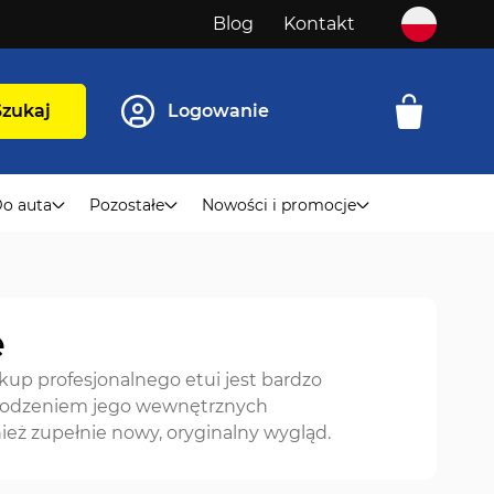
Blog
Kontakt
Szukaj
Logowanie
o auta
Pozostałe
Nowości i promocje
e
akup profesjonalnego etui jest bardzo
uszkodzeniem jego wewnętrznych
eż zupełnie nowy, oryginalny wygląd.