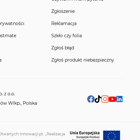
Zgłoszenie
prywatności
Reklamacja
ustmate
Szkło czy folia
Zgłoś błąd
a
Zgłoś produkt niebezpieczny
 z o.o.
rów Wlkp., Polska
twartych Innowacji pt. „Realizacja