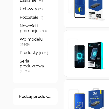
Zasilanie
produkty
74
Uchwyty
produkty
29
Pozostałe
produkty
4
Nowości i
promocje
produkty
698
Wg modelu
produkty
17869
Produkty
produkty
18961
Seria
produktowa
produkty
18523
Rodzaj produktu