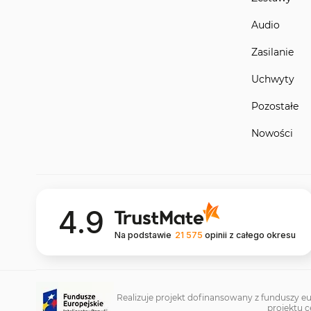
Audio
Zasilanie
Uchwyty
Pozostałe
Nowości
4.9
Na podstawie
21 575
opinii
z całego okresu
Realizuje projekt dofinansowany z funduszy eu
projektu c