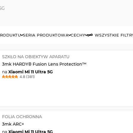
 5G
PRODUKTU
SERIA PRODUKTOWA
CECHY
WSZYSTKIE FILTR
SZKŁO NA OBIEKTYW APARATU
3mk HARDY® Fusion Lens Protection™
na
Xiaomi Mi 11 Ultra 5G
4.8 (381)
FOLIA OCHRONNA
3mk ARC+
na
Xiaomi Mi 11 Ultra 5G