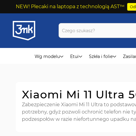
NEW! Plecaki na laptopa z technologią AST™
Odk
Przejdź
do
treści
Wg modelu
Etui
Szkła i folie
Zasila
Xiaomi Mi 11 Ultra 
Zabezpieczenie Xiaomi Mi 11 Ultra to podstawow
potrzebny, gdyż pozwoli ochronić telefon nie 
podzespołów w razie niefortunnego upadku na 