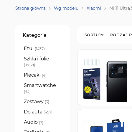
Strona główna
Wg modelu
Xiaomi
Mi 11 Ultra
Filtry
Kategoria
SORTUJ
RODZAJ 
Etui
produkty
1437
Szkła i folie
produkty
16821
Plecaki
produkty
4
Smartwatche
produkty
45
Zestawy
produkty
3
Do auta
produkty
457
Audio
produkty
7