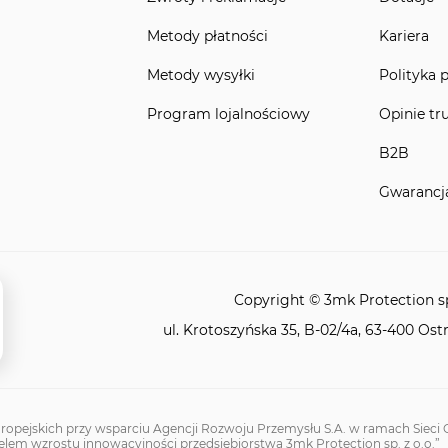
Metody płatności
Kariera
Metody wysyłki
Polityka 
Program lojalnościowy
Opinie tr
B2B
Gwarancj
Copyright © 3mk Protection sp.
ul. Krotoszyńska 35, B-02/4a, 63-400 Ost
ropejskich przy wsparciu Agencji Rozwoju Przemysłu S.A. w ramach Sieci O
elem wzrostu innowacyjności przedsiębiorstwa 3mk Protection sp. z o.o.”