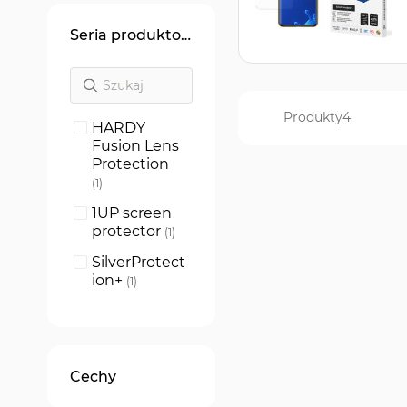
Seria produktowa
Produkty
4
HARDY
Fusion Lens
Protection
produkt
1
1UP screen
protector
produkt
1
SilverProtect
ion+
produkt
1
ARC+
produkt
1
Cechy