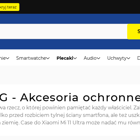
ryj teraz
nie
Smartwatche
Plecaki
Audio
Uchwyty
D
5G - Akcesoria ochronn
a rzecz, o której powinien pamiętać każdy właściciel. Z
tylko przed rozbiciem tylnej ściany smartfona, ale też 
ziemię. Case do Xiaomi Mi 11 Ultra może nadać mu równi