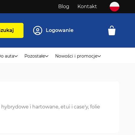
Blog
Kontakt
Szukaj
Logowanie
o auta
Pozostałe
Nowości i promocje
ybrydowe i hartowane, etui i case'y, folie