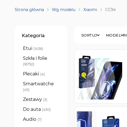
Strona główna
Wg modelu
Xiaomi
CC9e
Filtry
Kategoria
SORTUJ
MODEL
R
Etui
produkty
1436
Szkła i folie
produkty
16792
Plecaki
produkty
4
Smartwatche
produkty
45
Zestawy
produkty
3
Do auta
produkty
430
Audio
produkty
7