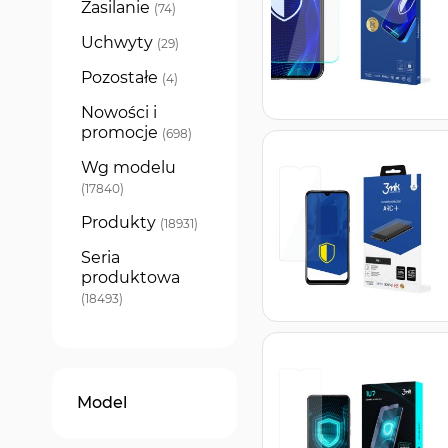
Zasilanie
produkty
74
Uchwyty
produkty
29
Pozostałe
produkty
4
Nowości i
promocje
produkty
698
Wg modelu
produkty
17840
Produkty
produkty
18931
Seria
produktowa
produkty
18493
Model