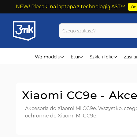
NEW! Plecaki na laptopa z technologią AST™
Odk
Przejdź
do
treści
Wg modelu
Etui
Szkła i folie
Zasila
Xiaomi CC9e - Akc
Akcesoria do Xiaomi Mi CC9e. Wszystko, czego 
ochronne do Xiaomi Mi CC9e.