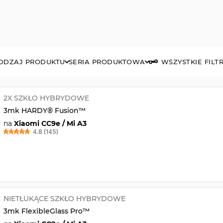
ODZAJ PRODUKTU
SERIA PRODUKTOWA
WSZYSTKIE FILT
2X SZKŁO HYBRYDOWE
3mk HARDY® Fusion™
na
Xiaomi CC9e / Mi A3
4.8 (145)
NIETŁUKĄCE SZKŁO HYBRYDOWE
3mk FlexibleGlass Pro™