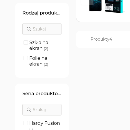
Rodzaj produktu
Produkty
4
Szkła na
ekran
produkty
2
Folie na
ekran
produkty
2
Seria produktowa
Hardy Fusion
produkt
1