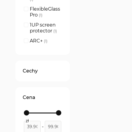
FlexibleGlass
Pro
produkt
1
1UP screen
protector
produkt
1
ARC+
produkt
1
Cechy
Cena
zł
-