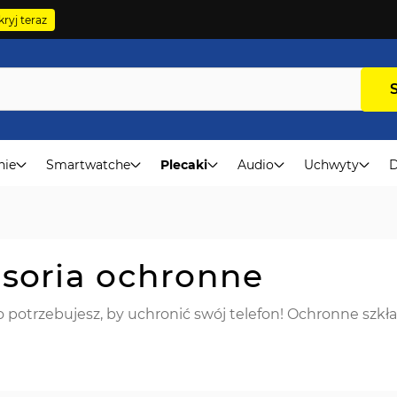
ryj teraz
nie
Smartwatche
Plecaki
Audio
Uchwyty
D
esoria ochronne
potrzebujesz, by uchronić swój telefon! Ochronne szkła h