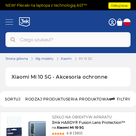
NEW! Plecaki na laptopa z technologią AST™
Odkryj teraz
Strona główna
Wg modelu
Xiaomi
Mi 10 5G
Xiaomi Mi 10 5G - Akcesoria ochronne
SORTUJ
RODZAJ PRODUKTU
SERIA PRODUKTOWA
FILTRY
SZKŁO NA OBIEKTYW APARATU
3mk HARDY® Fusion Lens Protection™
na
Xiaomi Mi 10 5G
4.8 (380)