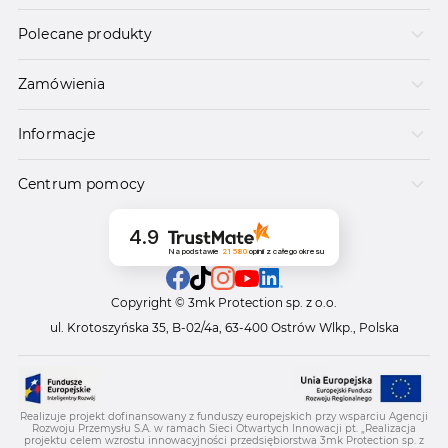
Polecane produkty
Zamówienia
Informacje
Centrum pomocy
4.9
Na podstawie
21 580
opinii
z całego okresu
Copyright © 3mk Protection sp. z o.o.
ul. Krotoszyńska 35, B-02/4a, 63-400 Ostrów Wlkp., Polska
Realizuje projekt dofinansowany z funduszy europejskich przy wsparciu Agencji
Rozwoju Przemysłu S.A. w ramach Sieci Otwartych Innowacji pt. „Realizacja
projektu celem wzrostu innowacyjności przedsiębiorstwa 3mk Protection sp. z