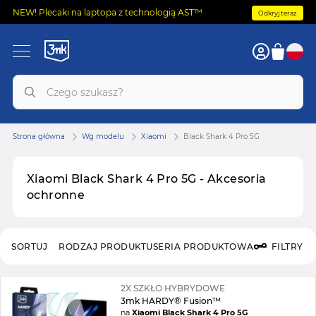
NEW! Plecaki na laptopa z technologią AST™
Odkryj teraz
Strona główna
Wg modelu
Xiaomi
Black Shark 4 Pro 5G
Xiaomi Black Shark 4 Pro 5G - Akcesoria
ochronne
SORTUJ
RODZAJ PRODUKTU
SERIA PRODUKTOWA
FILTRY
2X SZKŁO HYBRYDOWE
3mk HARDY® Fusion™
na
Xiaomi Black Shark 4 Pro 5G