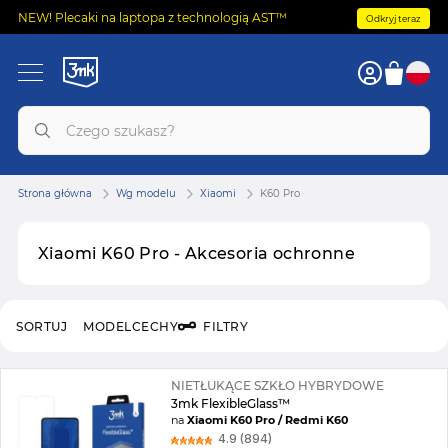
NEW! Plecaki na laptopa z technologią AST™
Odkryj teraz
Strona główna
Wg modelu
Xiaomi
K60 Pro
Xiaomi K60 Pro - Akcesoria ochronne
SORTUJ
MODEL
CECHY
FILTRY
NIETŁUKĄCE SZKŁO HYBRYDOWE
3mk FlexibleGlass™
na
Xiaomi K60 Pro / Redmi K60
4.9 (894)