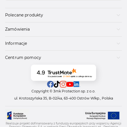
Polecane produkty
Zamówienia
Informacje
Centrum pomocy
4.9
Na podstawie
21 585
opinii
z całego okresu
Copyright © 3mk Protection sp. z o.o.
ul. Krotoszyńska 35, B-02/4a, 63-400 Ostrów Wlkp., Polska
Realizuje projekt dofinansowany z funduszy europejskich przy wsparciu Agencji
Rozwoju Przemysłu S.A. w ramach Sieci Otwartych Innowacji pt. „Realizacja