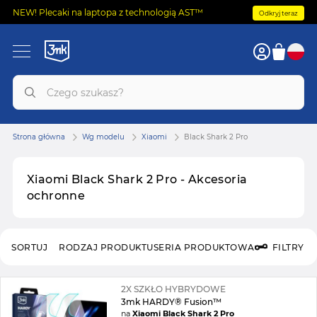
NEW! Plecaki na laptopa z technologią AST™
Odkryj teraz
Strona główna
Wg modelu
Xiaomi
Black Shark 2 Pro
Xiaomi Black Shark 2 Pro - Akcesoria
ochronne
SORTUJ
RODZAJ PRODUKTU
SERIA PRODUKTOWA
FILTRY
2X SZKŁO HYBRYDOWE
3mk HARDY® Fusion™
na
Xiaomi Black Shark 2 Pro