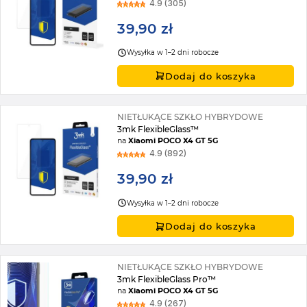
4.9 (305)
39,90 zł
Wysyłka w 1–2 dni robocze
Dodaj do koszyka
NIETŁUKĄCE SZKŁO HYBRYDOWE
3mk FlexibleGlass™
na
Xiaomi POCO X4 GT 5G
4.9 (892)
39,90 zł
Wysyłka w 1–2 dni robocze
Dodaj do koszyka
NIETŁUKĄCE SZKŁO HYBRYDOWE
3mk FlexibleGlass Pro™
na
Xiaomi POCO X4 GT 5G
4.9 (267)