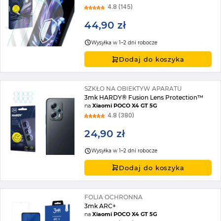
4.8 (145)
44,90 zł
Wysyłka w 1–2 dni robocze
Dodaj do koszyka
SZKŁO NA OBIEKTYW APARATU
3mk HARDY® Fusion Lens Protection™
na
Xiaomi POCO X4 GT 5G
4.8 (380)
24,90 zł
Wysyłka w 1–2 dni robocze
Dodaj do koszyka
FOLIA OCHRONNA
3mk ARC+
na
Xiaomi POCO X4 GT 5G