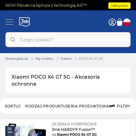
NEW! Plecaki na laptopa z technologią AST™
Odkryj teraz
Strona główna
Wg modelu
Xiaomi
POCO X4 GT 5G
Xiaomi POCO X4 GT 5G - Akcesoria
ochronne
SORTUJ
RODZAJ PRODUKTU
SERIA PRODUKTOWA
FILTRY
2X SZKŁO HYBRYDOWE
3mk HARDY® Fusion™
na
Xiaomi POCO X4 GT 5G