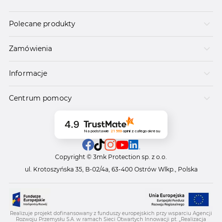
Polecane produkty
Zamówienia
Informacje
Centrum pomocy
4.9
Na podstawie
21 569
opinii
z całego okresu
Copyright © 3mk Protection sp. z o.o.
ul. Krotoszyńska 35, B-02/4a, 63-400 Ostrów Wlkp., Polska
Realizuje projekt dofinansowany z funduszy europejskich przy wsparciu Agencji
Rozwoju Przemysłu S.A. w ramach Sieci Otwartych Innowacji pt. „Realizacja