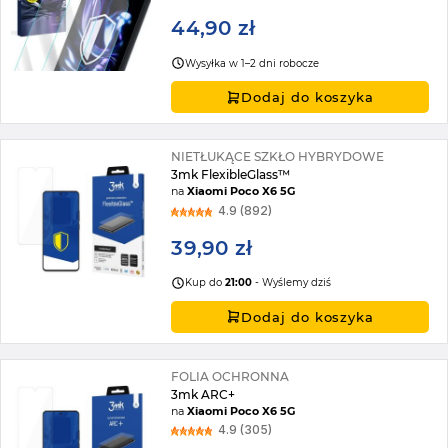
44,90 zł
Wysyłka w 1–2 dni robocze
Dodaj do koszyka
NIETŁUKĄCE SZKŁO HYBRYDOWE
3mk FlexibleGlass™
na
Xiaomi Poco X6 5G
4.9 (892)
39,90 zł
Kup do
21:00
- Wyślemy dziś
Dodaj do koszyka
FOLIA OCHRONNA
3mk ARC+
na
Xiaomi Poco X6 5G
4.9 (305)