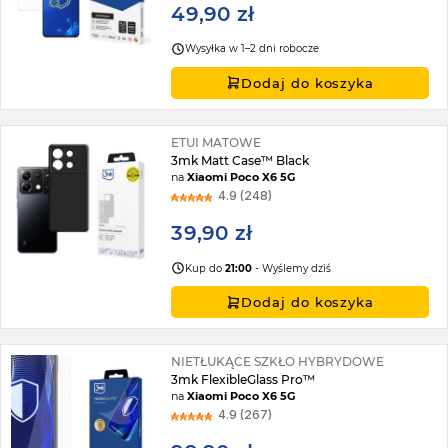
49,90 zł
Wysyłka w 1–2 dni robocze
Dodaj do koszyka
ETUI MATOWE
3mk Matt Case™ Black
na
Xiaomi Poco X6 5G
4.9 (248)
39,90 zł
Kup do
21:00
- Wyślemy dziś
Dodaj do koszyka
NIETŁUKĄCE SZKŁO HYBRYDOWE
3mk FlexibleGlass Pro™
na
Xiaomi Poco X6 5G
4.9 (267)