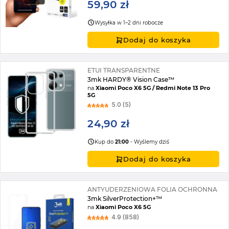
59,90 zł
Wysyłka w 1–2 dni robocze
Dodaj do koszyka
ETUI TRANSPARENTNE
3mk HARDY® Vision Case™
na
Xiaomi Poco X6 5G / Redmi Note 13 Pro
5G
5.0 (5)
24,90 zł
Kup do
21:00
- Wyślemy dziś
Dodaj do koszyka
ANTYUDERZENIOWA FOLIA OCHRONNA
3mk SilverProtection+™
na
Xiaomi Poco X6 5G
4.9 (858)