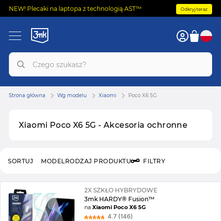
NEW! Plecaki na laptopa z technologią AST™
Odkryj teraz
Strona główna
Wg modelu
Xiaomi
Poco X6 5G
Xiaomi Poco X6 5G - Akcesoria ochronne
SORTUJ
MODEL
RODZAJ PRODUKTU
FILTRY
2X SZKŁO HYBRYDOWE
3mk HARDY® Fusion™
na
Xiaomi Poco X6 5G
4.7 (146)