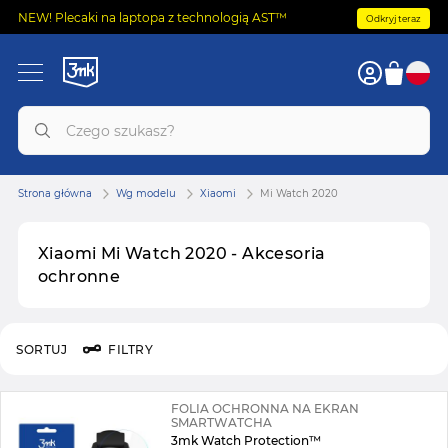
NEW! Plecaki na laptopa z technologią AST™
Odkryj teraz
Strona główna
Wg modelu
Xiaomi
Mi Watch 2020
Xiaomi Mi Watch 2020 - Akcesoria
ochronne
SORTUJ
FILTRY
FOLIA OCHRONNA NA EKRAN
SMARTWATCHA
3mk Watch Protection™