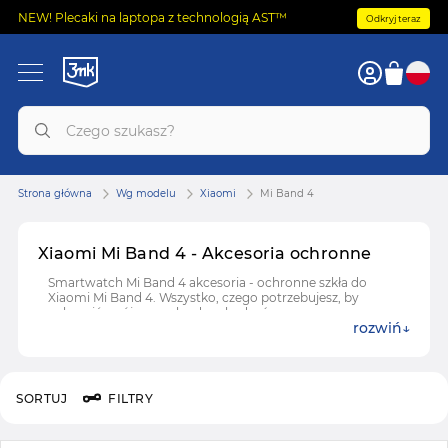
NEW! Plecaki na laptopa z technologią AST™
Odkryj teraz
Strona główna
Wg modelu
Xiaomi
Mi Band 4
Xiaomi Mi Band 4 - Akcesoria ochronne
Smartwatch Mi Band 4 akcesoria - ochronne szkła do
Xiaomi Mi Band 4. Wszystko, czego potrzebujesz, by
uchronić swój zegarek od uszkodzeń.
rozwiń
SORTUJ
FILTRY