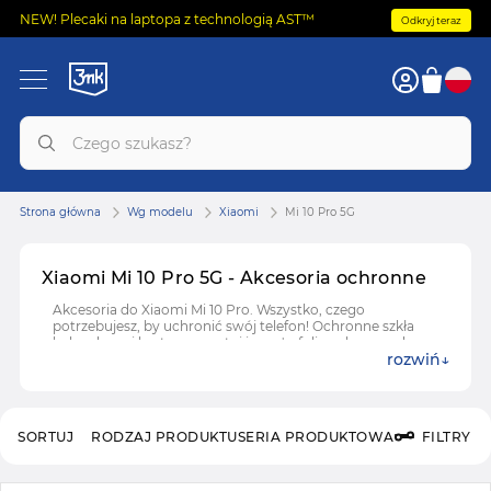
NEW! Plecaki na laptopa z technologią AST™
Odkryj teraz
Strona główna
Wg modelu
Xiaomi
Mi 10 Pro 5G
Xiaomi Mi 10 Pro 5G - Akcesoria ochronne
Akcesoria do Xiaomi Mi 10 Pro. Wszystko, czego
potrzebujesz, by uchronić swój telefon! Ochronne szkła
hybrydowe i hartowane, etui i case'y, folie ochronne do
rozwiń
Xiaomi Mi 10 Pro.
SORTUJ
RODZAJ PRODUKTU
SERIA PRODUKTOWA
FILTRY