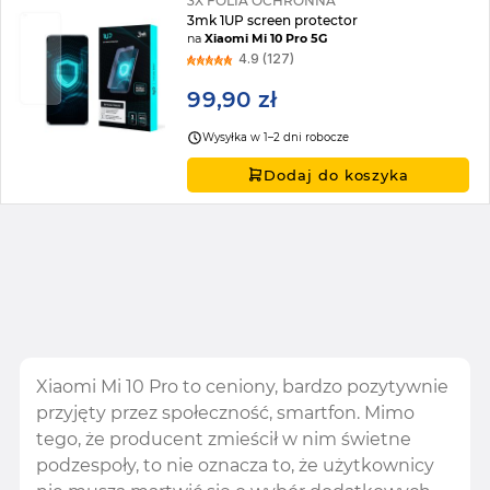
3X FOLIA OCHRONNA
3mk 1UP screen protector
na
Xiaomi Mi 10 Pro 5G
4.9 (127)
99,90 zł
Wysyłka w 1–2 dni robocze
Dodaj do koszyka
Xiaomi Mi 10 Pro to ceniony, bardzo pozytywnie
przyjęty przez społeczność, smartfon. Mimo
tego, że producent zmieścił w nim świetne
podzespoły, to nie oznacza to, że użytkownicy