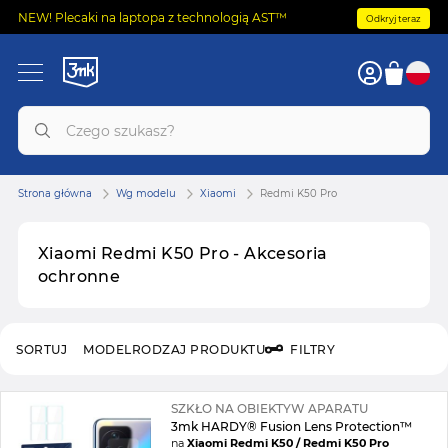
NEW! Plecaki na laptopa z technologią AST™
Odkryj teraz
Strona główna
Wg modelu
Xiaomi
Redmi K50 Pro
Xiaomi Redmi K50 Pro - Akcesoria
ochronne
SORTUJ
MODEL
RODZAJ PRODUKTU
FILTRY
SZKŁO NA OBIEKTYW APARATU
3mk HARDY® Fusion Lens Protection™
na
Xiaomi Redmi K50 / Redmi K50 Pro