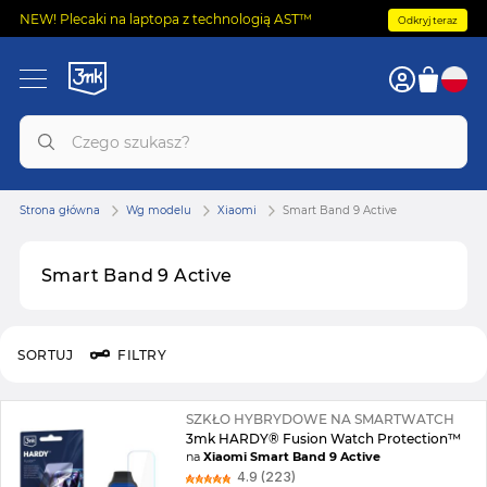
NEW! Plecaki na laptopa z technologią AST™
Odkryj teraz
Strona główna
Wg modelu
Xiaomi
Smart Band 9 Active
Smart Band 9 Active
SORTUJ
FILTRY
SZKŁO HYBRYDOWE NA SMARTWATCH
3mk HARDY® Fusion Watch Protection™
na
Xiaomi Smart Band 9 Active
4.9 (223)