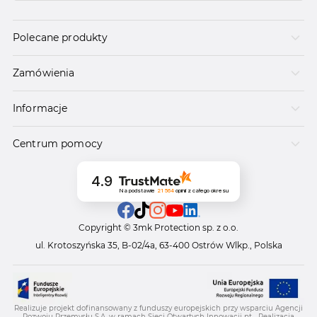
Polecane produkty
Zamówienia
Informacje
Centrum pomocy
4.9
Na podstawie
21 564
opinii
z całego okresu
Copyright © 3mk Protection sp. z o.o.
ul. Krotoszyńska 35, B-02/4a, 63-400 Ostrów Wlkp., Polska
Realizuje projekt dofinansowany z funduszy europejskich przy wsparciu Agencji
Rozwoju Przemysłu S.A. w ramach Sieci Otwartych Innowacji pt. „Realizacja