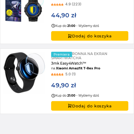
4.9 (223)
44,90 zł
Kup do
21:00
- Wyślemy dziś
Dodaj do koszyka
FOLIA OCHRONNA NA EKRAN
Premiera
SMARTWATCHA
3mk Easy4Watch™
na
Xiaomi Amazfit T-Rex Pro
5.0 (1)
49,90 zł
Kup do
21:00
- Wyślemy dziś
Dodaj do koszyka