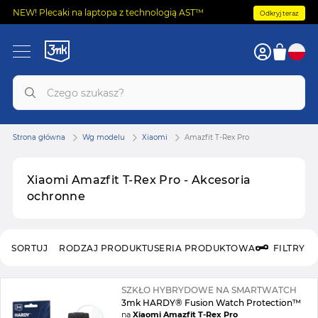
NEW! Plecaki na laptopa z technologią AST™
Odkryj teraz
Strona główna
Wg modelu
Xiaomi
Amazfit T-Rex Pro
Xiaomi Amazfit T-Rex Pro - Akcesoria
ochronne
SORTUJ
RODZAJ PRODUKTU
SERIA PRODUKTOWA
FILTRY
SZKŁO HYBRYDOWE NA SMARTWATCH
3mk HARDY® Fusion Watch Protection™
na
Xiaomi Amazfit T-Rex Pro