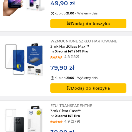
49,90 zł
Kup do
21:00
- Wyślemy dziś
Dodaj do koszyka
WZMOCNIONE SZKŁO HARTOWANE
3mk HardGlass Max™
na
Xiaomi 14T / 14T Pro
4.8 (182)
79,90 zł
Kup do
21:00
- Wyślemy dziś
Dodaj do koszyka
ETUI TRANSPARENTNE
3mk Clear Case™
na
Xiaomi 14T Pro
4.9 (279)