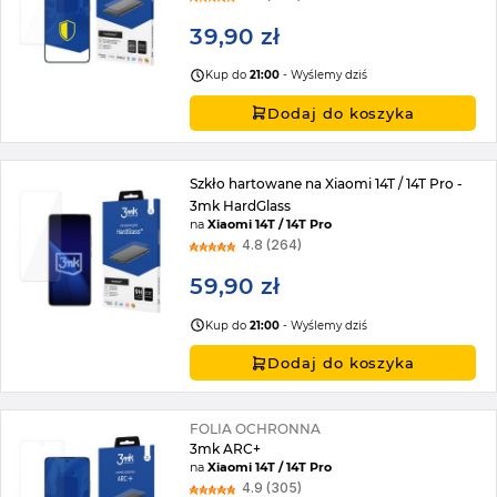
39,90 zł
Kup do
21:00
- Wyślemy dziś
Dodaj do koszyka
Szkło hartowane na Xiaomi 14T / 14T Pro -
3mk HardGlass
na
Xiaomi 14T / 14T Pro
4.8 (264)
59,90 zł
Kup do
21:00
- Wyślemy dziś
Dodaj do koszyka
FOLIA OCHRONNA
3mk ARC+
na
Xiaomi 14T / 14T Pro
4.9 (305)