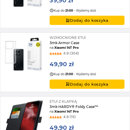
39,90 zł
Kup do
21:00
- Wyślemy dziś
Dodaj do koszyka
WZMOCNIONE ETUI
3mk Armor Case
na
Xiaomi 14T Pro
4.9 (304)
49,90 zł
Kup do
21:00
- Wyślemy dziś
Dodaj do koszyka
ETUI Z KLAPKĄ
3mk HARDY® Foldy Case™
na
Xiaomi 14T Pro
4.9 (15)
49,90 zł