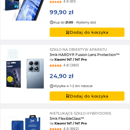
4.9 (81)
99,90 zł
Kup do
21:00
- Wyślemy dziś
Dodaj do koszyka
SZKŁO NA OBIEKTYW APARATU
3mk HARDY® Fusion Lens Protection™
na
Xiaomi 14T / 14T Pro
4.8 (380)
24,90 zł
Wysyłka w 1–2 dni robocze
Dodaj do koszyka
NIETŁUKĄCE SZKŁO HYBRYDOWE
3mk FlexibleGlass™
na
Xiaomi 14T / 14T Pro
4.9 (892)