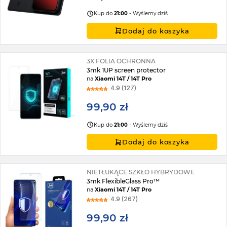
Kup do
21:00
- Wyślemy dziś
Dodaj do koszyka
3X FOLIA OCHRONNA
3mk 1UP screen protector
na
Xiaomi 14T / 14T Pro
4.9 (127)
99,90 zł
Kup do
21:00
- Wyślemy dziś
Dodaj do koszyka
NIETŁUKĄCE SZKŁO HYBRYDOWE
3mk FlexibleGlass Pro™
na
Xiaomi 14T / 14T Pro
4.9 (267)
99,90 zł