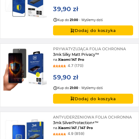
39,90 zł
Kup do
21:00
- Wyślemy dziś
Dodaj do koszyka
PRYWATYZUJĄCA FOLIA OCHRONNA
3mk Silky Matt Privacy™
na
Xiaomi 14T Pro
4.7 (170)
59,90 zł
Kup do
21:00
- Wyślemy dziś
Dodaj do koszyka
ANTYUDERZENIOWA FOLIA OCHRONNA
3mk SilverProtection+™
na
Xiaomi 14T / 14T Pro
4.9 (859)