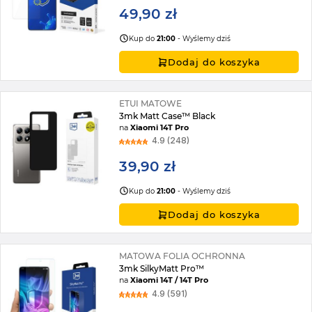
49,90 zł
Kup do
21:00
- Wyślemy dziś
Dodaj do koszyka
ETUI MATOWE
3mk Matt Case™ Black
na
Xiaomi 14T Pro
4.9 (248)
39,90 zł
Kup do
21:00
- Wyślemy dziś
Dodaj do koszyka
MATOWA FOLIA OCHRONNA
3mk SilkyMatt Pro™
na
Xiaomi 14T / 14T Pro
4.9 (591)