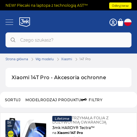
NEW! Plecaki na laptopa z technologią AST™
Odkryj teraz
Strona główna
Wg modelu
Xiaomi
14T Pro
Xiaomi 14T Pro - Akcesoria ochronne
SORTUJ
MODEL
RODZAJ PRODUKTU
FILTRY
SUPERWYTRZYMAŁA FOLIA Z
Lifetime
DOŻYWOTNIĄ GWARANCJĄ
3mk HARDY® Tectra™
na
Xiaomi 14T Pro