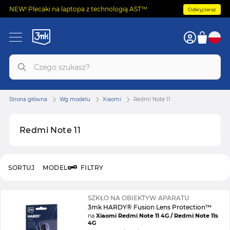
NEW! Plecaki na laptopa z technologią AST™
Odkryj teraz
Strona główna
Wg modelu
Xiaomi
Redmi Note 11
Redmi Note 11
SORTUJ
MODEL
FILTRY
SZKŁO NA OBIEKTYW APARATU
3mk HARDY® Fusion Lens Protection™
na
Xiaomi Redmi Note 11 4G / Redmi Note 11s
4G