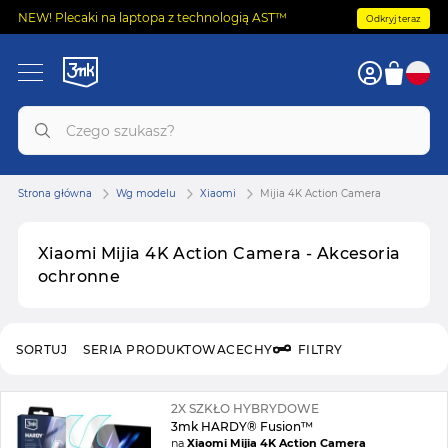
NEW! Plecaki na laptopa z technologią AST™
Odkryj teraz
Strona główna
Wg modelu
Xiaomi
Mijia 4K Action Camera
Xiaomi Mijia 4K Action Camera - Akcesoria
ochronne
SORTUJ
SERIA PRODUKTOWA
CECHY
FILTRY
2X SZKŁO HYBRYDOWE
3mk HARDY® Fusion™
na
Xiaomi Mijia 4K Action Camera