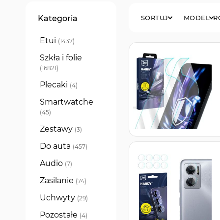
Filtry
Kategoria
SORTUJ
MODEL
R
Etui
produkty
1437
Szkła i folie
produkty
16821
Plecaki
produkty
4
Smartwatche
produkty
45
Zestawy
produkty
3
Do auta
produkty
457
Audio
produkty
7
Zasilanie
produkty
74
Uchwyty
produkty
29
Pozostałe
produkty
4