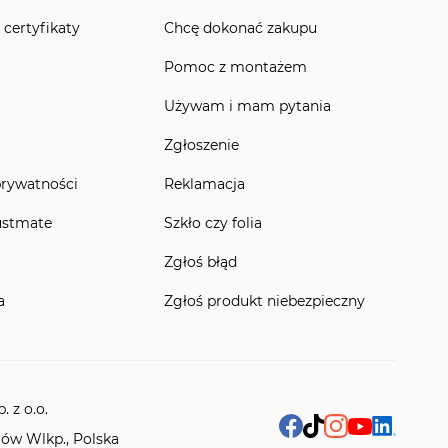
 certyfikaty
Chcę dokonać zakupu
Pomoc z montażem
Używam i mam pytania
Zgłoszenie
prywatności
Reklamacja
ustmate
Szkło czy folia
Zgłoś błąd
a
Zgłoś produkt niebezpieczny
 z o.o.
rów Wlkp., Polska