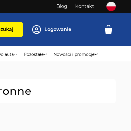
Blog
Kontakt
Szukaj
Logowanie
o auta
Pozostałe
Nowości i promocje
hronne