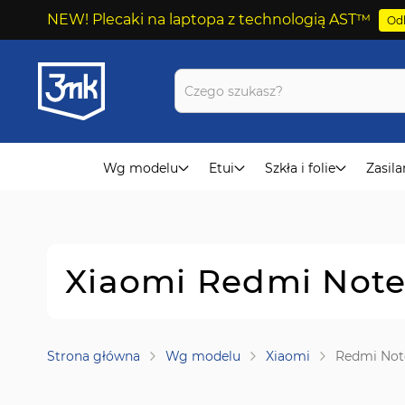
NEW! Plecaki na laptopa z technologią AST™
Odk
Przejdź
do
treści
Wg modelu
Etui
Szkła i folie
Zasila
Xiaomi Redmi Note 
Strona główna
Wg modelu
Xiaomi
Redmi Note