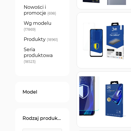
Nowości i
promocje
produkty
698
Wg modelu
produkty
17869
Produkty
produkty
18961
Seria
produktowa
produkty
18523
Model
Rodzaj produktu