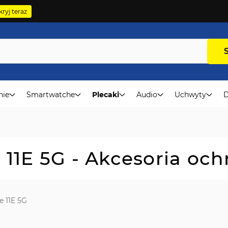
ryj teraz
nie
Smartwatche
Plecaki
Audio
Uchwyty
D
11E 5G - Akcesoria oc
 11E 5G