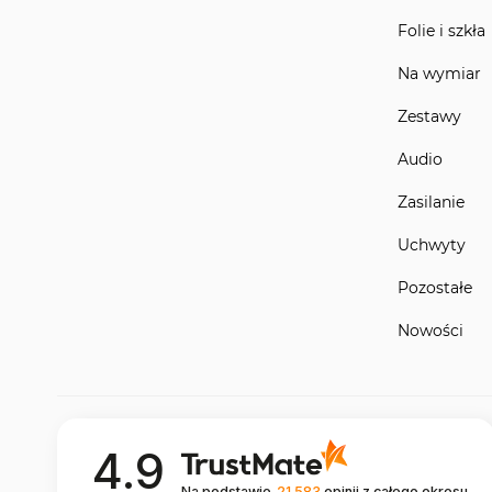
Folie i szkła
Na wymiar
Zestawy
Audio
Zasilanie
Uchwyty
Pozostałe
Nowości
4.9
Na podstawie
21 583
opinii
z całego okresu