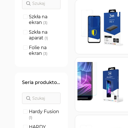
Szkła na
ekran
produkty
3
Szkła na
aparat
produkt
1
Folie na
ekran
produkty
3
Seria produktowa
Hardy Fusion
produkt
1
HARDY