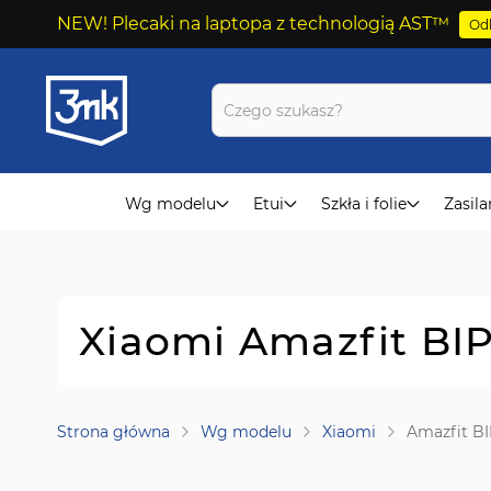
NEW! Plecaki na laptopa z technologią AST™
Odk
Przejdź
do
treści
Wg modelu
Etui
Szkła i folie
Zasila
Xiaomi Amazfit BIP
Strona główna
Wg modelu
Xiaomi
Amazfit BI