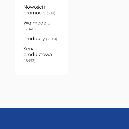
Nowości i
promocje
produkty
698
Wg modelu
produkty
17840
Produkty
produkty
18931
Seria
produktowa
produkty
18493