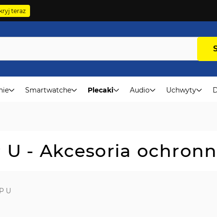
ryj teraz
nie
Smartwatche
Plecaki
Audio
Uchwyty
D
 U - Akcesoria ochron
P U