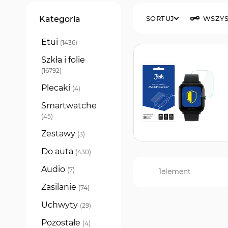
Filtry
Kategoria
SORTUJ
WSZYS
Etui
produkty
1436
Szkła i folie
produkty
16792
Plecaki
produkty
4
Smartwatche
produkty
45
Zestawy
produkty
3
Do auta
produkty
430
Audio
produkty
7
1
element
Zasilanie
produkty
74
Uchwyty
produkty
29
Pozostałe
produkty
4