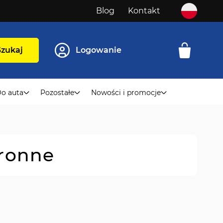
Blog
Kontakt
Szukaj
Logowanie
o auta
Pozostałe
Nowości i promocje
hronne