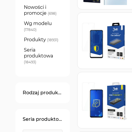
Nowości i
promocje
produkty
698
Wg modelu
produkty
17840
Produkty
produkty
18931
Seria
produktowa
produkty
18493
Rodzaj produktu
Seria produktowa