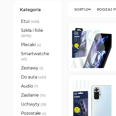
Filtry
Kategoria
SORTUJ
RODZAJ 
Etui
produkty
1436
Szkła i folie
produkty
16792
Plecaki
produkty
4
Smartwatche
produkty
45
Zestawy
produkty
3
Do auta
produkty
430
Audio
produkty
7
Zasilanie
produkty
74
Uchwyty
produkty
29
Pozostałe
produkty
4