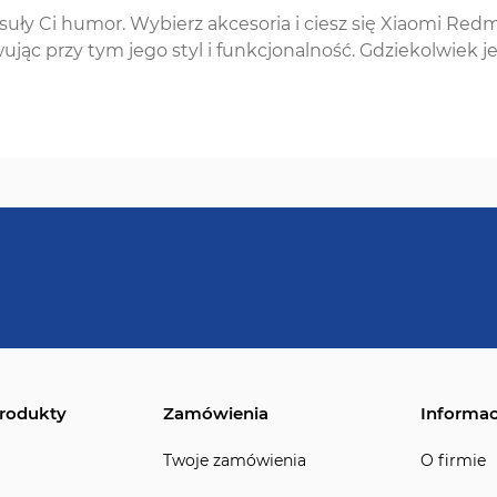
uły Ci humor. Wybierz akcesoria i ciesz się Xiaomi Redm
ując przy tym jego styl i funkcjonalność. Gdziekolwiek je
rodukty
Zamówienia
Informac
Twoje zamówienia
O firmie