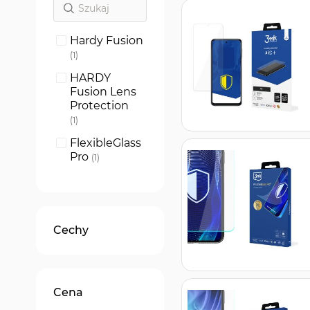
Hardy Fusion
produkt
1
HARDY
Fusion Lens
Protection
produkt
1
FlexibleGlass
Pro
produkt
1
FlexibleGlass
produkt
1
SilkyMatt Pro
Cechy
produkt
1
1UP screen
protector
produkt
1
Cena
SilverProtect
ion+
produkt
1