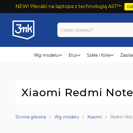
NEW! Plecaki na laptopa z technologią AST™
Odk
Przejdź
do
treści
Wg modelu
Etui
Szkła i folie
Zasila
Xiaomi Redmi Note 
Strona główna
Wg modelu
Xiaomi
Redmi Not