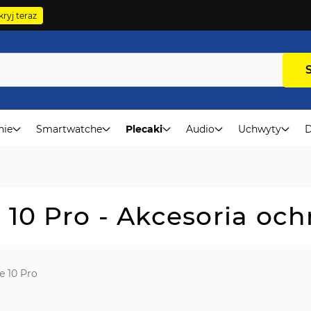
ryj teraz
nie
Smartwatche
Plecaki
Audio
Uchwyty
D
10 Pro - Akcesoria oc
e 10 Pro