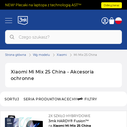
NEW! Plecaki na laptopa z technologią AST™
Odkryj teraz
Strona główna
Wg modelu
Xiaomi
Mi Mix 2S China
Xiaomi Mi Mix 2S China - Akcesoria
ochronne
SORTUJ
SERIA PRODUKTOWA
CECHY
FILTRY
2X SZKŁO HYBRYDOWE
3mk HARDY® Fusion™
na
Xiaomi Mi Mix 2S China