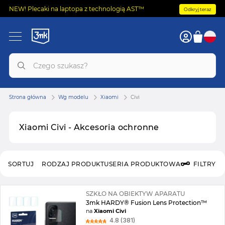
NEW! Plecaki na laptopa z technologią AST™
Odkryj teraz
Strona główna
Wg modelu
Xiaomi
Civi
Xiaomi Civi - Akcesoria ochronne
SORTUJ
RODZAJ PRODUKTU
SERIA PRODUKTOWA
FILTRY
SZKŁO NA OBIEKTYW APARATU
3mk HARDY® Fusion Lens Protection™
na
Xiaomi Civi
4.8 (381)