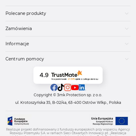
Polecane produkty
Zamówienia
Informacje
Centrum pomocy
4.9
Na podstawie
21 575
opinii
z całego okresu
Copyright © 3mk Protection sp. z o.o.
ul. Krotoszyńska 35, B-02/4a, 63-400 Ostrów Wlkp., Polska
Realizuje projekt dofinansowany z funduszy europejskich przy wsparciu Agencji
Rozwoju Przemysłu S.A. w ramach Sieci Otwartych Innowacji pt. „Realizacja