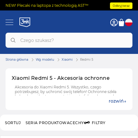
NEW! Plecaki na laptopa z technologią AST™
Odkryj teraz
Strona główna
Wg modelu
Xiaomi
Redmi 5
Xiaomi Redmi 5 - Akcesoria ochronne
Akcesoria do Xiaomi Redmi 5. Wszystko, czego
potrzebujesz, by uchronić swój telefon! Ochronne szkła
hybrydowe i hartowane, etui i case'y, folie ochronne do
rozwiń
Xiaomi Redmi 5.
SORTUJ
SERIA PRODUKTOWA
CECHY
FILTRY