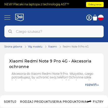
NEW! Plecaki na laptopa z technologią AST™
Odkryj teraz
Strona główna
Wg modelu
Xiaomi
Redmi Note 9 Pro 4G
Xiaomi Redmi Note 9 Pro 4G - Akcesoria
ochronne
Akcesoria do Xiaomi Redmi Note 9 Pro. Wszystko, czego
potrzebujesz, by uchronić swój telefon! Ochronne szkła
hybrydowe i hartowane, etui i case'y, folie ochronne do
rozwiń
Xiaomi Redmi Note 9 Pro.
SORTUJ
RODZAJ PRODUKTU
SERIA PRODUKTOWA
FILTRY