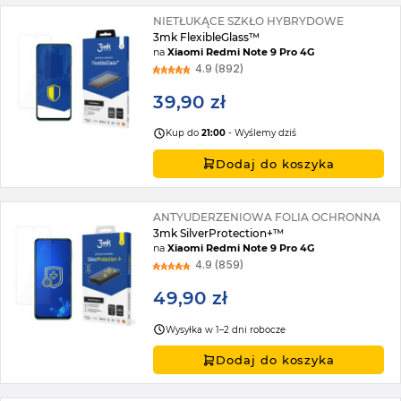
NIETŁUKĄCE SZKŁO HYBRYDOWE
3mk FlexibleGlass™
na
Xiaomi Redmi Note 9 Pro 4G
4.9 (892)
39,90 zł
Kup do
21:00
- Wyślemy dziś
Dodaj do koszyka
ANTYUDERZENIOWA FOLIA OCHRONNA
3mk SilverProtection+™
na
Xiaomi Redmi Note 9 Pro 4G
4.9 (859)
49,90 zł
Wysyłka w 1–2 dni robocze
Dodaj do koszyka