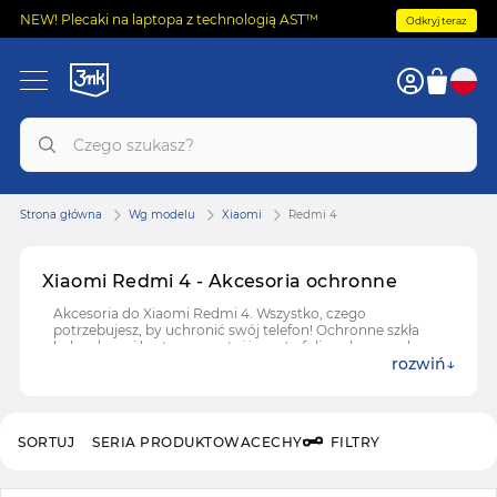
NEW! Plecaki na laptopa z technologią AST™
Odkryj teraz
Strona główna
Wg modelu
Xiaomi
Redmi 4
Xiaomi Redmi 4 - Akcesoria ochronne
Akcesoria do Xiaomi Redmi 4. Wszystko, czego
potrzebujesz, by uchronić swój telefon! Ochronne szkła
hybrydowe i hartowane, etui i case'y, folie ochronne do
rozwiń
Xiaomi Redmi 4.
SORTUJ
SERIA PRODUKTOWA
CECHY
FILTRY