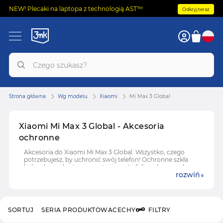
NEW! Plecaki na laptopa z technologią AST™
Odkryj teraz
Strona główna
Wg modelu
Xiaomi
Mi Max 3 Global
Xiaomi Mi Max 3 Global - Akcesoria
ochronne
Akcesoria do Xiaomi Mi Max 3 Global. Wszystko, czego
potrzebujesz, by uchronić swój telefon! Ochronne szkła
hybrydowe i hartowane, etui i case'y, folie ochronne do
rozwiń
Xiaomi Mi Max 3 Global.
SORTUJ
SERIA PRODUKTOWA
CECHY
FILTRY