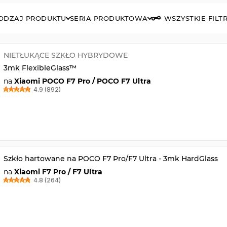
ODZAJ PRODUKTU
SERIA PRODUKTOWA
WSZYSTKIE FILT
NIETŁUKĄCE SZKŁO HYBRYDOWE
3mk FlexibleGlass™
na
Xiaomi POCO F7 Pro / POCO F7 Ultra
4.9 (892)
Szkło hartowane na POCO F7 Pro/F7 Ultra - 3mk HardGlass
na
Xiaomi F7 Pro / F7 Ultra
4.8 (264)