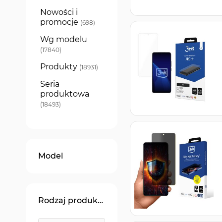
Nowości i
promocje
produkty
698
Wg modelu
produkty
17840
Produkty
produkty
18931
Seria
produktowa
produkty
18493
Model
Rodzaj produktu