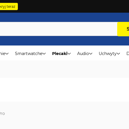
ryj teraz
nie
Smartwatche
Plecaki
Audio
Uchwyty
D
ro