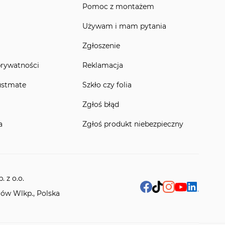
Pomoc z montażem
Używam i mam pytania
Zgłoszenie
prywatności
Reklamacja
ustmate
Szkło czy folia
Zgłoś błąd
a
Zgłoś produkt niebezpieczny
 z o.o.
rów Wlkp., Polska