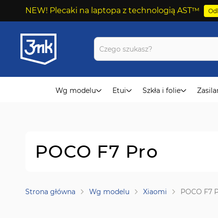
NEW! Plecaki na laptopa z technologią AST™
Odk
Przejdź
do
treści
Wg modelu
Etui
Szkła i folie
Zasila
POCO F7 Pro
Strona główna
Wg modelu
Xiaomi
POCO F7 P