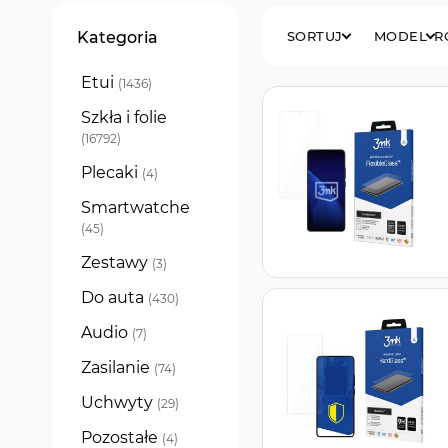
Filtry
Kategoria
SORTUJ
MODEL
R
Etui
produkty
1436
Szkła i folie
produkty
16792
Plecaki
produkty
4
Smartwatche
produkty
45
Zestawy
produkty
3
Do auta
produkty
430
Audio
produkty
7
Zasilanie
produkty
74
Uchwyty
produkty
29
Pozostałe
produkty
4