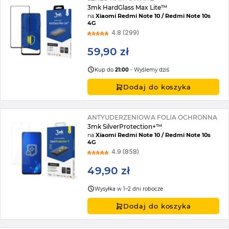
3mk HardGlass Max Lite™
na
Xiaomi Redmi Note 10 / Redmi Note 10s
4G
4.8 (299)
59,90 zł
Kup do
21:00
- Wyślemy dziś
Dodaj do koszyka
ANTYUDERZENIOWA FOLIA OCHRONNA
3mk SilverProtection+™
na
Xiaomi Redmi Note 10 / Redmi Note 10s
4G
4.9 (858)
49,90 zł
Wysyłka w 1–2 dni robocze
Dodaj do koszyka