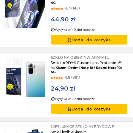
4G
4.7 (146)
44,90 zł
Wysyłka w 1–2 dni robocze
Dodaj do koszyka
SZKŁO NA OBIEKTYW APARATU
3mk HARDY® Fusion Lens Protection™
na
Xiaomi Redmi Note 10 / Redmi Note 10s
4G
4.8 (381)
24,90 zł
Wysyłka w 1–2 dni robocze
Dodaj do koszyka
NIETŁUKĄCE SZKŁO HYBRYDOWE
3mk FlexibleGlass™