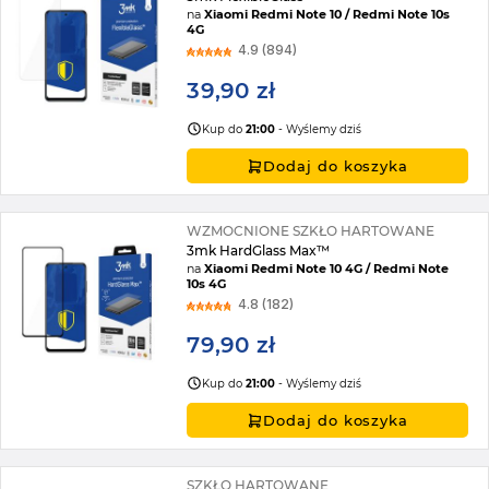
na
Xiaomi Redmi Note 10 / Redmi Note 10s
4G
4.9 (894)
39,90 zł
Kup do
21:00
- Wyślemy dziś
Dodaj do koszyka
WZMOCNIONE SZKŁO HARTOWANE
3mk HardGlass Max™
na
Xiaomi Redmi Note 10 4G / Redmi Note
10s 4G
4.8 (182)
79,90 zł
Kup do
21:00
- Wyślemy dziś
Dodaj do koszyka
SZKŁO HARTOWANE