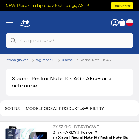
NEW! Plecaki na laptopa z technologią AST™
Odkryj teraz
Strona główna
Wg modelu
Xiaomi
Redmi Note 10s 4G
Xiaomi Redmi Note 10s 4G - Akcesoria
ochronne
SORTUJ
MODEL
RODZAJ PRODUKTU
FILTRY
2X SZKŁO HYBRYDOWE
3mk HARDY® Fusion™
na
Xiaomi Redmi Note 10 / Redmi Note 10s