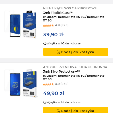
NIETŁUKĄCE SZKŁO HYBRYDOWE
3mk FlexibleGlass™
na
Xiaomi Redmi Note 11S 5G / Redmi Note
11T 5G
4.9 (893)
39,90 zł
Wysyłka w 1–2 dni robocze
Dodaj do koszyka
ANTYUDERZENIOWA FOLIA OCHRONNA
3mk SilverProtection+™
na
Xiaomi Redmi Note 11S 5G / Redmi Note
11T 5G
4.9 (858)
49,90 zł
Wysyłka w 1–2 dni robocze
Dodaj do koszyka