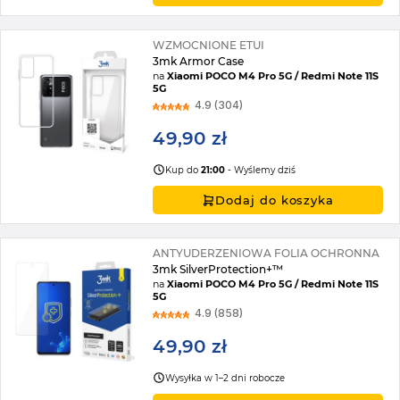
WZMOCNIONE ETUI
3mk Armor Case
na
Xiaomi POCO M4 Pro 5G / Redmi Note 11S
5G
4.9 (304)
49,90 zł
Kup do
21:00
- Wyślemy dziś
Dodaj do koszyka
ANTYUDERZENIOWA FOLIA OCHRONNA
3mk SilverProtection+™
na
Xiaomi POCO M4 Pro 5G / Redmi Note 11S
5G
4.9 (858)
49,90 zł
Wysyłka w 1–2 dni robocze