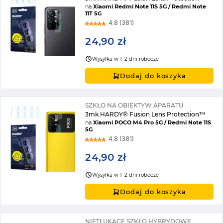
na
Xiaomi Redmi Note 11S 5G / Redmi Note
11T 5G
4.8 (381)
24,90 zł
Wysyłka w 1–2 dni robocze
Dodaj do koszyka
SZKŁO NA OBIEKTYW APARATU
3mk HARDY® Fusion Lens Protection™
na
Xiaomi POCO M4 Pro 5G / Redmi Note 11S
5G
4.8 (381)
24,90 zł
Wysyłka w 1–2 dni robocze
Dodaj do koszyka
NIETŁUKĄCE SZKŁO HYBRYDOWE