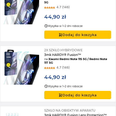
5G
4.7 (146)
44,90 zł
Wysyłka w 1–2 dni robocze
Dodaj do koszyka
2X SZKŁO HYBRYDOWE
3mk HARDY® Fusion™
na
Xiaomi Redmi Note 11S 5G / Redmi Note
11T 5G
4.7 (146)
44,90 zł
Wysyłka w 1–2 dni robocze
Dodaj do koszyka
SZKŁO NA OBIEKTYW APARATU
3mk HARDY® Fusion Lens Protection™