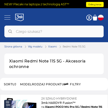
NEW! Plecaki na laptopa z technologią AST™
Odkryj teraz
Strona główna
Wg modelu
Xiaomi
Redmi Note 11S 5G
Xiaomi Redmi Note 11S 5G - Akcesoria
ochronne
SORTUJ
MODEL
RODZAJ PRODUKTU
FILTRY
2X SZKŁO HYBRYDOWE
3mk HARDY® Fusion™
na
Xiaomi POCO M4 Pro 5G / Redmi Note 11S