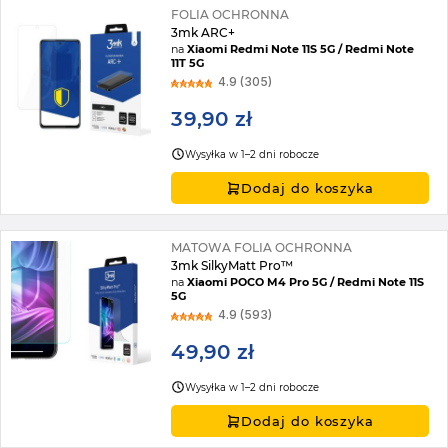
FOLIA OCHRONNA
3mk ARC+
na
Xiaomi Redmi Note 11S 5G / Redmi Note
11T 5G
4.9 (305)
39,90 zł
Wysyłka w 1–2 dni robocze
Dodaj do koszyka
MATOWA FOLIA OCHRONNA
3mk SilkyMatt Pro™
na
Xiaomi POCO M4 Pro 5G / Redmi Note 11S
5G
4.9 (593)
49,90 zł
Wysyłka w 1–2 dni robocze
Dodaj do koszyka