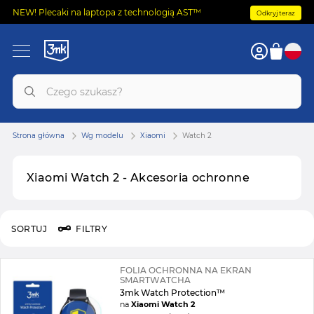
NEW! Plecaki na laptopa z technologią AST™
Odkryj teraz
Strona główna
Wg modelu
Xiaomi
Watch 2
Xiaomi Watch 2 - Akcesoria ochronne
SORTUJ
FILTRY
FOLIA OCHRONNA NA EKRAN
SMARTWATCHA
3mk Watch Protection™
na
Xiaomi Watch 2